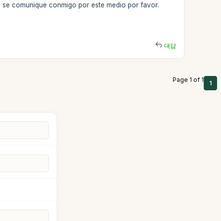
ue se comunique conmigo por este medio por favor.
대답
Page 1 of 1
1