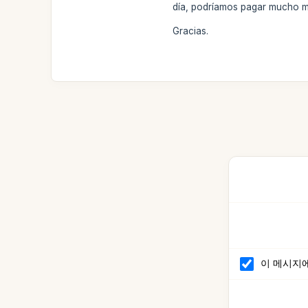
día, podríamos pagar mucho me
Gracias.
이 메시지