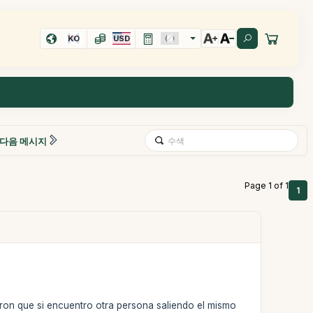
KO
USD
다음 메시지
Page 1 of 1
1
eron que si encuentro otra persona saliendo el mismo